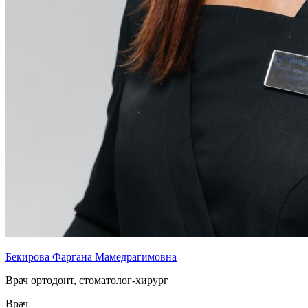
Бекирова Фаргана Мамедрагимовна
Врач ортодонт, стоматолог-хирург
Врач